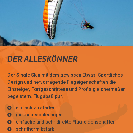
DER ALLESKÖNNER
Der Single Skin mit dem gewissen Etwas. Sportliches
Design und hervorragende Flugeigenschaften die
Einsteiger, Fortgeschrittene und Profis gleichermaßen
begeistern. Flugspaß pur.
einfach zu starten
gut zu beschleunigen
einfache und sehr direkte Flug-eigenschaften
sehr thermikstark