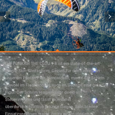
Der PUNKAIR THE CLOU 1.8 ist ein state-of-the-art
Single-Skin-Gleitschirm. Gezielt für den Einsatz an
unserem Piloten Peer L entwickelt, macht der Schirm
sowohl im Flachland als auch im Gebirge eine gute
Figur. Der Schirm reagiert sehr direkt auf
Steuerimpulse und lässt sich daher
überdurchschnittlich präzise fliegen. Sein breites
Einsatzspektrum macht ihn zu einem idealen