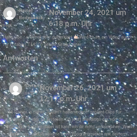
Rainer
November 24, 2021 um
Rodenbäck
6:18 p.m. Uhr
sagt:
Hallo Joe …erstmal sehr gut erklärt
Wird es so ein Video auch
für Futaba ( T14SG) geben. Gruß Rainer
Antworten
Stefan
November 26, 2021 um
sagt:
12:17 p.m. Uhr
Hi Rainer, in naher Zukunft haben schon geplant Clips für
weitere Sender zu erstellen. Ob jetzt allerdings der von dir
genutzte Sender dabei ist kann ich dir nicht versprechen. Wenn
du Fragen oder Probleme beim Programmieren mit deinem