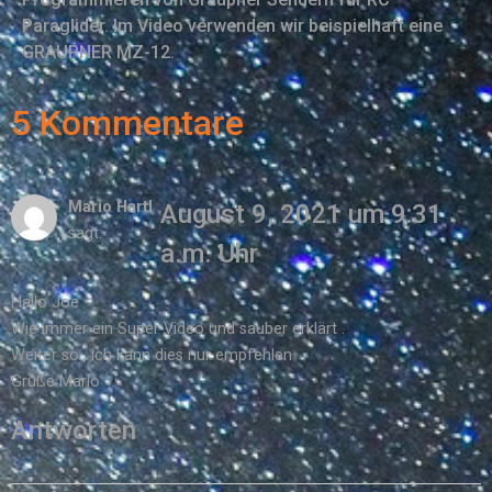
Paraglider. Im Video verwenden wir beispielhaft eine
GRAUPNER MZ-12.
5 Kommentare
Mario Hartl
August 9, 2021 um 9:31
sagt:
a.m. Uhr
Hallo Joe
Wie immer ein Super Video und sauber erklärt .
Weiter so , ich kann dies nur empfehlen
Grüße Mario
Antworten