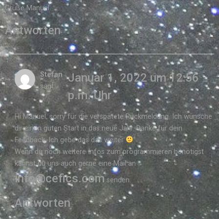
Grüße Manuel
Antworten
Stefan
Januar 1, 2022 um 12:56
sagt:
p.m. Uhr
Hi Manuel, sorry für die verspätete Rückmeldung. Ich wünsche
dir einen guten Start in das neue Jahr. Danke für dein
Feedback. Ich gebe das das weiter
Wenn du noch weitere Infos zum programmieren benötigst
kannst du uns auch gerne eine Mail an
info@cefics.com
senden.
Antworten