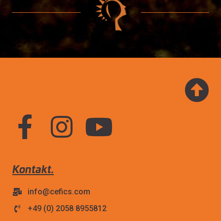
Kontakt.
info@cefics.com
+49 (0) 2058 8955812