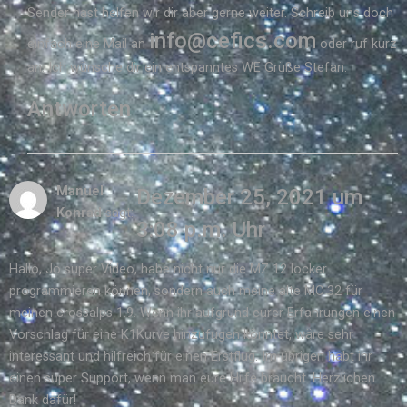
Sender hast helfen wir dir aber gerne weiter. Schreib uns doch
info@cefics.com
einfach eine Mail an
oder ruf kurz
an. Ich wünsche dir ein entspanntes WE Grüße Stefan.
Antworten
Manuel
Dezember 25, 2021 um
Konrad
sagt:
3:08 p.m. Uhr
Hallo, Jo super Video, habe nicht nur die MZ 12 locker
programmieren können, sondern auch meine alte MC 32 für
meinen crossalps 1.9. Wenn ihr aufgrund eurer Erfahrungen einen
Vorschlag für eine K1Kurve hinzufügen könntet, wäre sehr
interessant und hilfreich für einen Erstflug. Im übrigen habt ihr
einen super Support, wenn man eure Hilfe braucht. Herzlichen
Dank dafür!