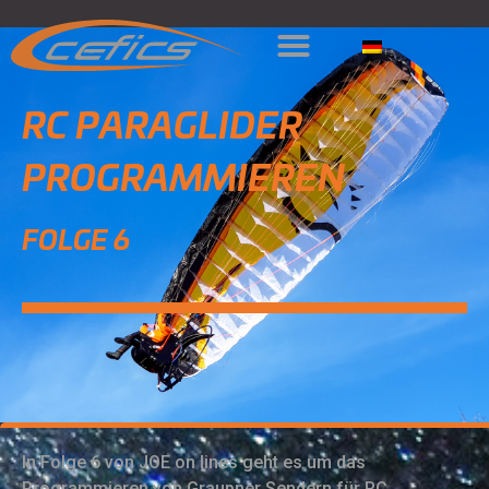
RC PARAGLIDER
PROGRAMMIEREN
FOLGE 6
In Folge 6 von JOE on lines geht es um das
Programmieren von Graupner Sendern für RC