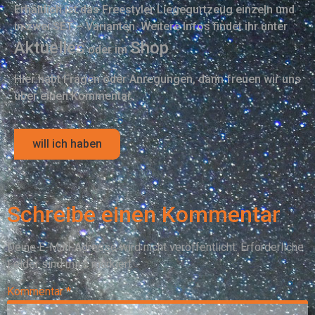
Erhältlich ist das Freestyler Liegegurtzeug einzeln und
in zwei SET – Varianten. Weitere Infos findet ihr unter
Aktuelles
Shop
oder im
.
Hier habt Fragen oder Anregungen, dann freuen wir uns
über einen Kommentar.
will ich haben
Schreibe einen Kommentar
Deine E-Mail-Adresse wird nicht veröffentlicht.
Erforderliche
Felder sind mit
*
markiert
Kommentar
*