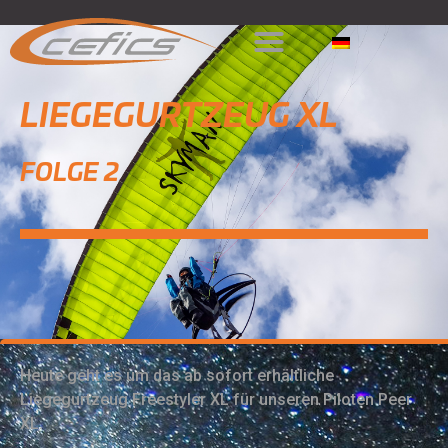
LIEGEGURTZEUG XL
FOLGE 2
Heute geht es um das ab sofort erhältliche
Liegegurtzeug Freestyler XL für unseren Piloten Peer
XL.